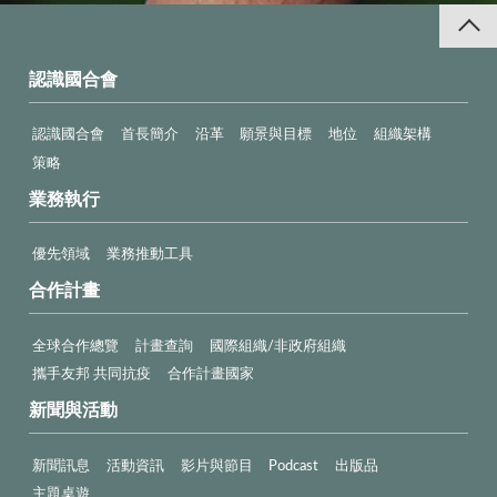
認識國合會
認識國合會
首長簡介
沿革
願景與目標
地位
組織架構
策略
業務執行
優先領域
業務推動工具
合作計畫
全球合作總覽
計畫查詢
國際組織/非政府組織
攜手友邦 共同抗疫
合作計畫國家
新聞與活動
新聞訊息
活動資訊
影片與節目
Podcast
出版品
主題桌遊