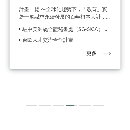
計畫一覽 在全球化趨勢下，「教育」實
為一國謀求永續發展的百年根本大計，人
力資源的良窳，除攸關社會經濟發展，更
駐中美洲統合體秘書處（SG-SICA）專
是國家競爭力的重要關鍵。 多年來本會
家派遣計畫
透過教育
台歐人才交流合作計畫
更多