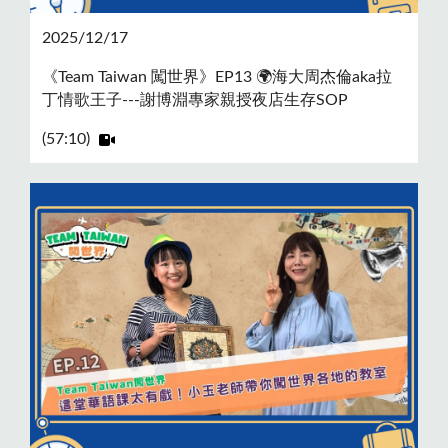
2025/12/17
《Team Taiwan 闖世界》EP13 🌍海大周杰倫aka拉
丁情歌王子---謝博淵專家親授夜店生存SOP
(57:10)