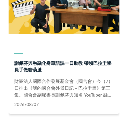
謝佩芬與融融化身華語課一日助教 帶領巴拉圭學
員手做糖葫蘆
財團法人國際合作發展基金會（國合會）今（7）
日推出《我的國合會外景日記－巴拉圭篇》第三
集。國合會副秘書長謝佩芬與知名 YouTuber 融融
一起走進巴拉圭外交學院華語教室，化身一日助
2026/08/07
教，教導學生華語、製作特色小吃糖葫蘆，透過
沉浸式互動體驗臺灣文化，帶領觀眾看見國合會
海外華語教育的現場。 國合會華語教學計畫從