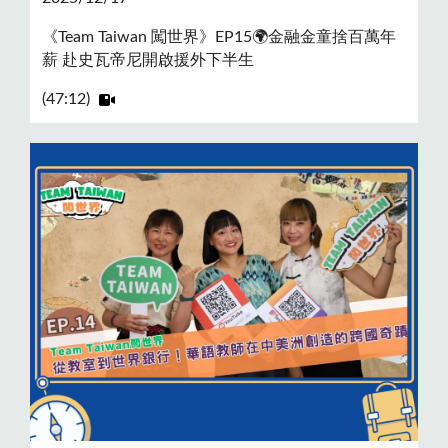
《Team Taiwan 闖世界》EP15🌍金融金童捨百萬年
薪 赴史瓦帝尼開啟援外下半生
(47:12)