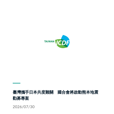
103年開始，目前有19位華語教師在海外服務，
其中3位派駐巴拉圭。本集中，外交學院華語課程
學員年齡層廣泛，謝佩芬與融融則擔任一日助
教，帶領學員練習發音、認識水果名稱，並透過
水果圖卡、水果歌及問答互動學習華語。 除了語
言學習，課程也融入豐富的臺灣文化元素。國
臺灣攜手日本共度難關 國合會將啟動熊本地震
勸募專案
2026/07/30