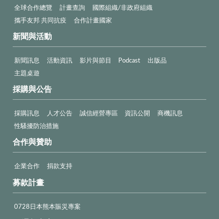
全球合作總覽
計畫查詢
國際組織/非政府組織
攜手友邦 共同抗疫
合作計畫國家
新聞與活動
新聞訊息
活動資訊
影片與節目
Podcast
出版品
主題桌遊
採購與公告
採購訊息
人才公告
誠信經營專區
資訊公開
商機訊息
性騷擾防治措施
合作與贊助
企業合作
捐款支持
募款計畫
0728日本熊本賑災專案