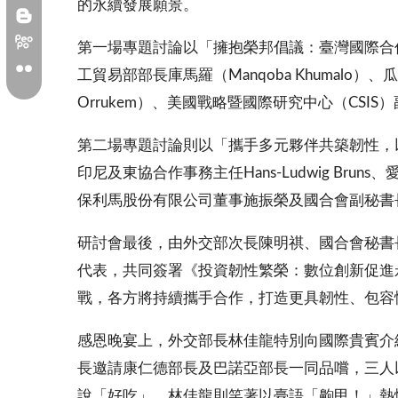
的永續發展願景。
第一場專題討論以「擁抱榮邦倡議：臺灣國際合作發
工貿易部部長庫馬羅（Manqoba Khumalo）、
Orrukem）、美國戰略暨國際研究中心（CSIS
第二場專題討論則以「攜手多元夥伴共築韌性，以創新
印尼及東協合作事務主任Hans-Ludwig Bruns
保利馬股份有限公司董事施振榮及國合會副秘書
研討會最後，由外交部次長陳明祺、國合會秘書
代表，共同簽署《投資韌性繁榮：數位創新促進
戰，各方將持續攜手合作，打造更具韌性、包容
感恩晚宴上，外交部長林佳龍特別向國際貴賓介
長邀請康仁德部長及巴諾亞部長一同品嚐，三人
說「好吃」，林佳龍則笑著以臺語「齁甲！」熱