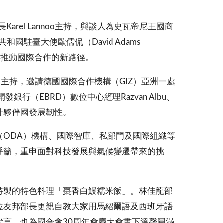
el Lannoo主持，與談人為史瓦帝尼王國商
共和國駐臺大使歐儒侃（David Adams
討臺灣推動國際合作的新路徑。
io主持，邀請德國國際合作機構（GIZ）亞洲一處
開發銀行（EBRD）數位中心經理Razvan Albu、
升夥伴國發展韌性。
ODA）機構、國際智庫、私部門及國際組織等
呼籲，重申面對科技發展與氣候變遷帶來的挑
特製的特色料理「棗香白鰻糯米飯」。林佳龍部
位友邦部長更親自教大家用馬紹爾語及西班牙語
言，也為國合會30周年會慶大會畫下溫馨圓滿