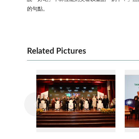
的句點。
Related Pictures
no:1picture