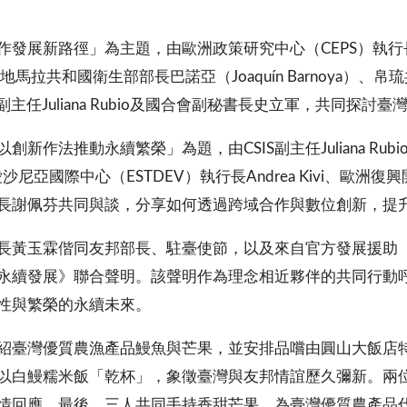
展新路徑」為主題，由歐洲政策研究中心（CEPS）執行長Kar
瓜地馬拉共和國衛生部部長巴諾亞（Joaquín Barnoya）、帛琉
）副主任Juliana Rubio及國合會副秘書長史立軍，共同探
作法推動永續繁榮」為題，由CSIS副主任Juliana Rub
、愛沙尼亞國際中心（ESTDEV）執行長Andrea Kivi、歐洲復興
長謝佩芬共同與談，分享如何透過跨域合作與數位創新，提
長黃玉霖偕同友邦部長、駐臺使節，以及來自官方發展援助（
永續發展》聯合聲明。該聲明作為理念相近夥伴的共同行動
性與繁榮的永續未來。
紹臺灣優質農漁產品鰻魚與芒果，並安排品嚐由圓山大飯店
以白鰻糯米飯「乾杯」，象徵臺灣與友邦情誼歷久彌新。兩
情回應，最後，三人共同手持香甜芒果，為臺灣優質農產品代