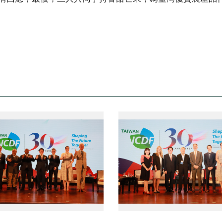
no:2picture
no:3picture