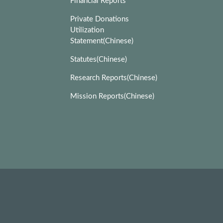
Financial Reports
Private Donations
Utilization
Statement(Chinese)
Statutes(Chinese)
Research Reports(Chinese)
Mission Reports(Chinese)