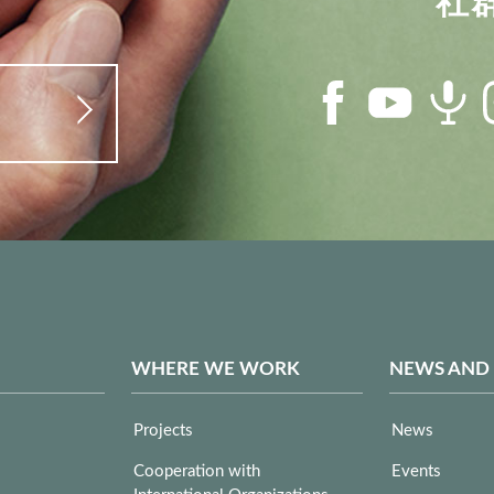
WHERE WE WORK
NEWS AND
Projects
News
Cooperation with
Events